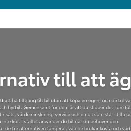
rnativ till att äg
tt att ha tillgång till bil utan att köpa en egen, och de tre v
 och hyrbil. Gemensamt för dem är att du slipper det som fö
insats, värdeminskning, service och en bil som står stilla 
 inte kör. I stället använder du bil när du behöver den.
hur de tre alternativen fungerar, vad de brukar kosta och va