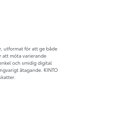
r, utformat för att ge både
r att möta varierande
nkel och smidig digital
 långvarigt åtagande. KINTO
katter.