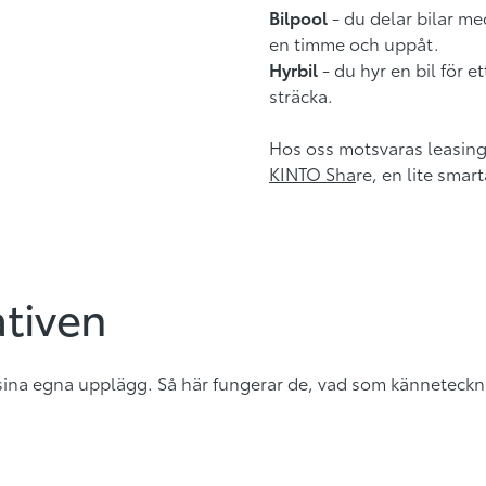
Bilpool
- du delar bilar m
en timme och uppåt.
Hyrbil
- du hyr en bil för et
sträcka.
Hos oss motsvaras leasin
KINTO Sha
re
, en lite smart
ativen
r sina egna upplägg. Så här fungerar de, vad som känneteck