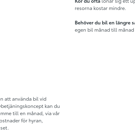
Kör du ofta
lönar sig ett 
resorna kostar mindre.
Behöver du bil en längr
egen bil månad till månad
n att använda bil vid
lvbetjäningskoncept kan du
timme till en månad, via vår
ostnader för hyran,
iset.