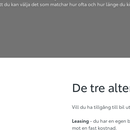
att du kan välja det som matchar hur ofta och hur länge du k
De tre alte
Vill du ha tillgång till bil 
Leasing
- du har en egen b
mot en fast kostnad.