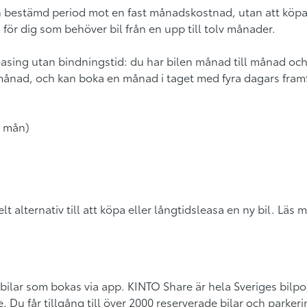
n bestämd period mot en fast månadskostnad, utan att köpa 
ör dig som behöver bil från en upp till tolv månader.
leasing utan bindningstid: du har bilen månad till månad och 
 månad, och kan boka en månad i taget med fyra dagars fram
2 mån)
belt alternativ till att köpa eller långtidsleasa en ny bil. Läs
 bilar som bokas via app. KINTO Share är hela Sveriges bilpo
Du får tillgång till över 2000 reserverade bilar och parkeri