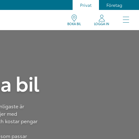
Privat
Företag
BOKA BIL
LOGGA IN
a bil
anligaste är
ljer med
och kostar pengar
d som passar