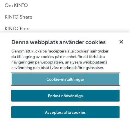
Om KINTO
KINTO Share
KINTO Flex
KINTO Share i Sverige
Denna webbplats använder cookies
Bilpool i Stockholm
Genom att klicka på "acceptera alla cookies" samtycker
du till lagring av cookies på din enhet för att förbättra
navigeringen på webbplatsen, analysera webbplatsens
Bilpool i Göteborg
användning och bistå i våra marknadsföringsinsatser.
Bilpool i Malmö
Cookie-inställningar
Bilarna
Endast nödvändiga
Hållbarhet
Nya områden
Acceptera alla cookies
Företag