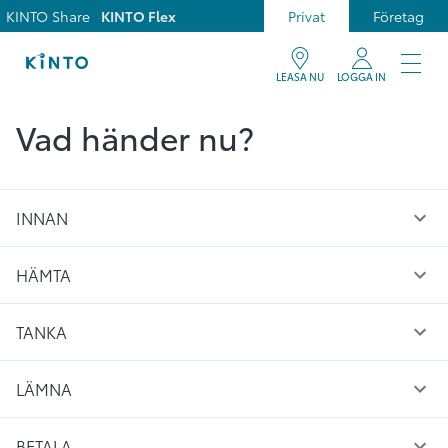
KINTO Share
KINTO Flex
Privat
Företag
LEASA NU
LOGGA IN
Vad händer nu?
INNAN
HÄMTA
TANKA
LÄMNA
BETALA