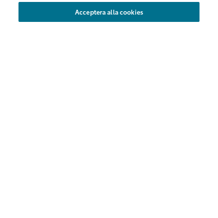
månad
Acceptera alla cookies
Det här ingår i ditt KINTO Flex
bilabonnemang!
Fordonsskatt
Självriskreducering
Service och underhåll