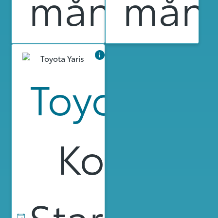
månad
mån
Toyota Yar
Kompak
Startdat