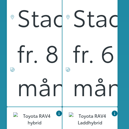
Stad
Stad
fr. 8 499 k
fr. 6 
månad
mån