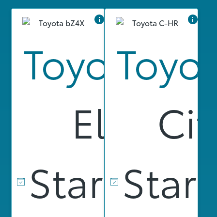
Toyota bZ
Toyo
Electric
Cit
Startdat
Star