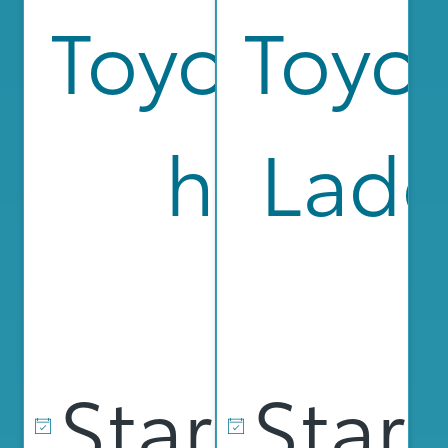
Toyota RA
Toyo
hybrid
Ladd
Suv
Startdat
Star