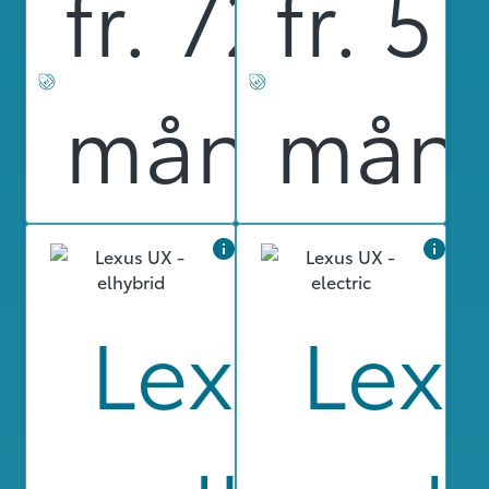
fr. 7299 kr
fr. 5 
månad
mån
Lexus UX
Lexu