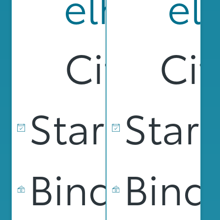
elhybrid
ele
City-suv
Cit
Startdat
Star
Bindnings
Bind