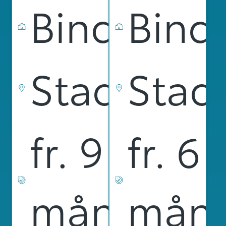
Bindnings
Bind
Stad
Stad
fr. 9 999 k
fr. 6 
månad
mån