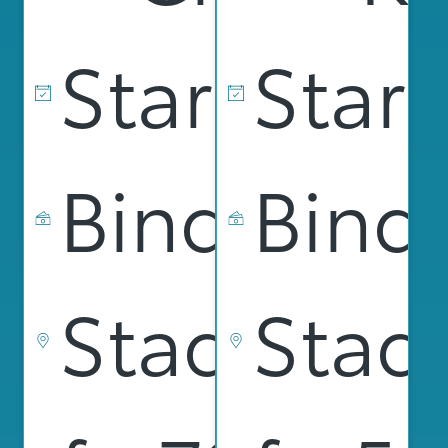
Startdat
Star
Bindnings
Bind
Stad
Stad