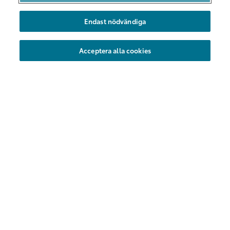
Bilarna
Endast nödvändiga
Hållbarhet
Nya områden
Acceptera alla cookies
Företag
Föreningar
Hyrbil
Kundservice
Vanliga frågor
Kontakt
Share Försäkring
Flex försäkring