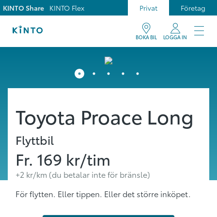
KINTO Share
KINTO Flex
Privat
Företag
BOKA BIL
LOGGA IN
Toyota Proace Long
Flyttbil
Fr.
169
kr/tim
+
2
kr/km (du betalar inte för bränsle)
För flytten. Eller tippen. Eller det större inköpet.