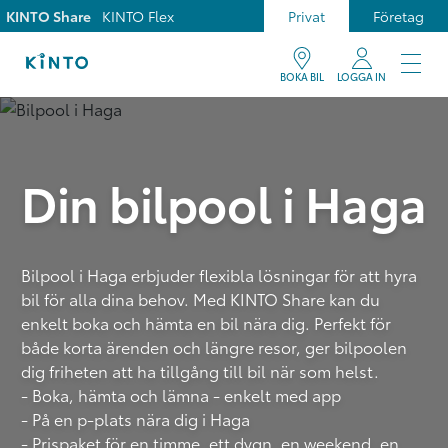
KINTO Share
KINTO Flex
Privat
Företag
BOKA BIL
LOGGA IN
Din bilpool i Haga
Bilpool i Haga erbjuder flexibla lösningar för att hyra
bil för alla dina behov. Med KINTO Share kan du
enkelt boka och hämta en bil nära dig. Perfekt för
både korta ärenden och längre resor, ger bilpoolen
dig friheten att ha tillgång till bil när som helst.
- Boka, hämta och lämna - enkelt med app
- På en p-plats nära dig i Haga
- Prispaket för en timme, ett dygn, en weekend, en