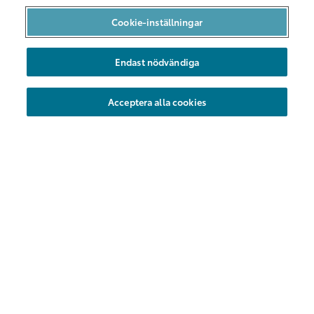
Bilpool i Malmö
Cookie-inställningar
Bilarna
Endast nödvändiga
Hållbarhet
Nya områden
Acceptera alla cookies
Företag
Föreningar
Hyrbil
Kundservice
Vanliga frågor
Kontakt
Share Försäkring