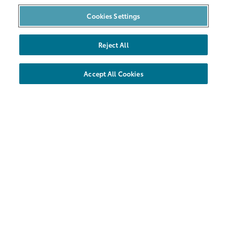
Bilpool i Malmö
Cookies Settings
Bilarna
Reject All
Hållbarhet
Nya områden
Accept All Cookies
Företag
Föreningar
Hyrbil
Kundservice
Vanliga frågor
Kontakt
Share Försäkring