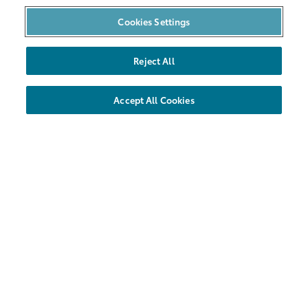
Bilpool i Malmö
Cookies Settings
Bilarna
Reject All
Hållbarhet
Nya områden
Accept All Cookies
Företag
Föreningar
Hyrbil
Kundservice
Vanliga frågor
Kontakt
Share Försäkring