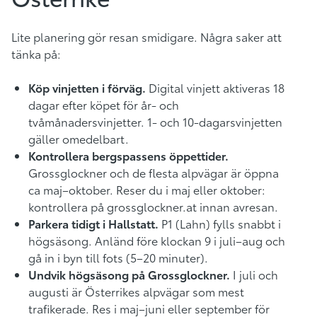
Lite planering gör resan smidigare. Några saker att
tänka på:
Köp vinjetten i förväg.
Digital vinjett aktiveras 18
dagar efter köpet för år- och
tvåmånadersvinjetter. 1- och 10-dagarsvinjetten
gäller omedelbart.
Kontrollera bergspassens öppettider.
Grossglockner och de flesta alpvägar är öppna
ca maj–oktober. Reser du i maj eller oktober:
kontrollera på grossglockner.at innan avresan.
Parkera tidigt i Hallstatt.
P1 (Lahn) fylls snabbt i
högsäsong. Anländ före klockan 9 i juli–aug och
gå in i byn till fots (5–20 minuter).
Undvik högsäsong på Grossglockner.
I juli och
augusti är Österrikes alpvägar som mest
trafikerade. Res i maj–juni eller september för