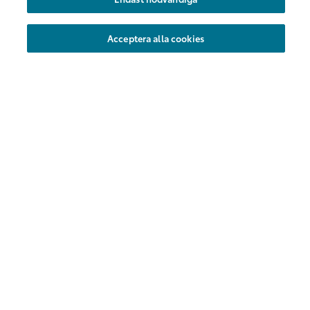
Nya områden
Acceptera alla cookies
Företag
Föreningar
Hyrbil
Kundservice
Vanliga frågor
Kontakt
Share Försäkring
Flex försäkring
Toyota Eurocare
Allmänna villkor