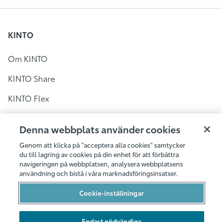
KINTO
Om KINTO
KINTO Share
KINTO Flex
KINTO Share i Sverige
Denna webbplats använder cookies
Bilpool i Stockholm
Genom att klicka på "acceptera alla cookies" samtycker
du till lagring av cookies på din enhet för att förbättra
Bilpool i Göteborg
navigeringen på webbplatsen, analysera webbplatsens
användning och bistå i våra marknadsföringsinsatser.
Bilpool i Malmö
Cookie-inställningar
Bilarna
Hållbarhet
Endast nödvändiga