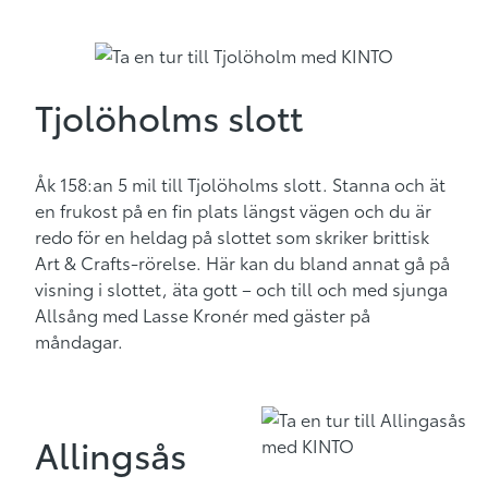
Tjolöholms slott
Åk
158:an 5 mil till Tjolöholms slott.
Stanna och ät
en frukost på en fin plats längst vägen och du är
redo
för en heldag på
slottet
som skriker brittisk
A
rt & Crafts
-rörelse
. Här kan du
bland annat
gå på
visning
i slottet
,
äta gott
–
och till och med sjunga
Allsång med Lasse Kronér med gäster
på
måndagar
.
Allingsås