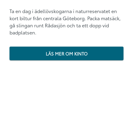
Ta en dag i
ädel
lövskogarna i naturreservatet
e
n
kort biltur från centrala Göteborg
.
Packa matsäck
,
g
å slingan
runt Rådasjön och
ta ett dopp vid
badplatsen
.
LÄS MER OM KINTO