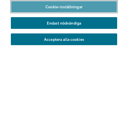
Bilpool i Göteborg
Cookie-inställningar
Bilpool i Malmö
Endast nödvändiga
Bilarna
Hållbarhet
Acceptera alla cookies
Nya områden
Företag
Föreningar
Hyrbil
Kundservice
Vanliga frågor
Kontakt