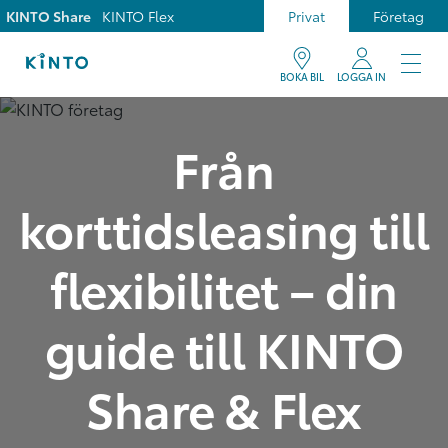
KINTO Share
KINTO Flex
Privat
Företag
BOKA BIL
LOGGA IN
Från
korttidsleasing till
flexibilitet – din
guide till KINTO
Share & Flex