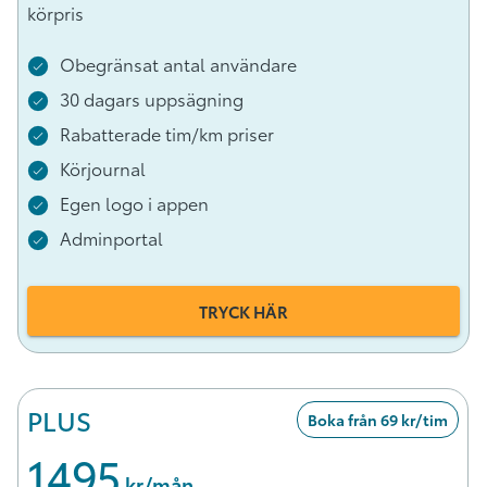
körpris
Obegränsat antal användare
30 dagars uppsägning
Rabatterade tim/km priser
Körjournal
Egen logo i appen
Adminportal
TRYCK HÄR
PLUS
Boka från 69 kr/tim
1495
 kr/mån