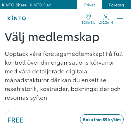
KINTO Share
KINTO Flex
Privat
Företag
BOKA BIL
LOGGA IN
Välj medlemskap
Upptäck våra företagsmedlemskap! Få full
kontroll över din organisations körvanor
med våra detaljerade digitala
månadsfakturor där kan du enkelt se
resehistorik, kostnader, bokningstider och
resornas syften.
FREE
Boka från 89 kr/tim