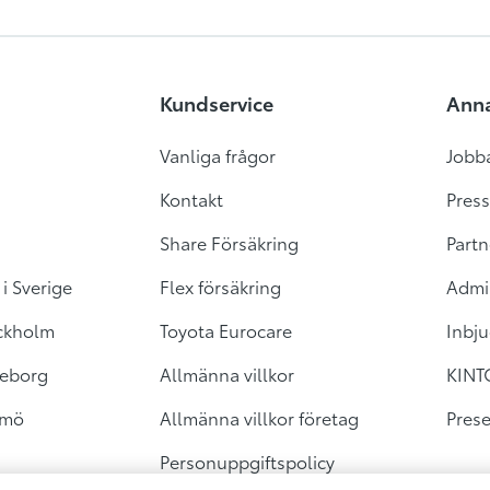
Kundservice
Ann
Vanliga frågor
Jobb
Kontakt
Press
Share Försäkring
Partn
i Sverige
Flex försäkring
Admi
ockholm
Toyota Eurocare
Inbju
teborg
Allmänna villkor
KINT
lmö
Allmänna villkor företag
Prese
Personuppgiftspolicy