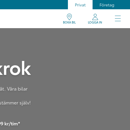
Privat
Företag
BOKA BIL
LOGGA IN
krok
t. Våra bilar
stämmer själv!
99 kr/tim*