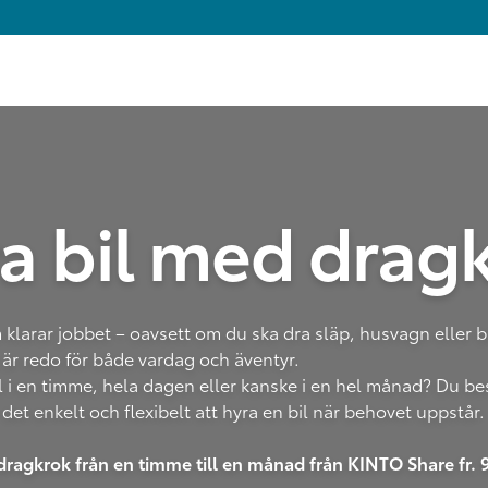
a bil med drag
 klarar jobbet – oavsett om du ska dra släp, husvagn eller bå
är redo för både vardag och äventyr.
l i en timme, hela dagen eller kanske i en hel månad? Du be
et enkelt och flexibelt att hyra en bil när behovet uppstår.
dragkrok från en timme till en månad från KINTO Share fr. 