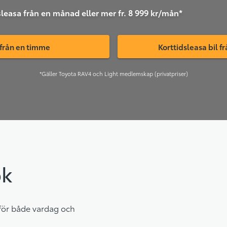
dsleasa från en månad eller mer fr. 8 999 kr/mån*
 från en timme
Korttidsleasa bil 
*Gäller Toyota RAV4 och Light medlemskap (privatpriser)
ok
 för både vardag och