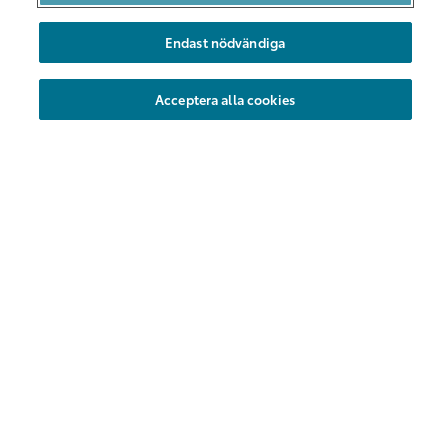
Bilarna
Hållbarhet
Endast nödvändiga
Nya områden
Acceptera alla cookies
Företag
Föreningar
Hyrbil
Kundservice
Vanliga frågor
Kontakt
Share Försäkring
Flex försäkring