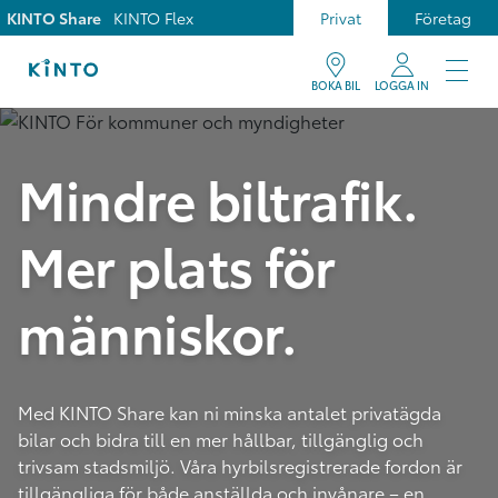
KINTO Share
KINTO Flex
Privat
Företag
BOKA BIL
LOGGA IN
Mindre biltrafik.
Mer plats för
människor.
Med KINTO Share kan ni minska antalet privatägda
bilar och bidra till en mer hållbar, tillgänglig och
trivsam stadsmiljö. Våra hyrbilsregistrerade fordon är
tillgängliga för både anställda och invånare – en