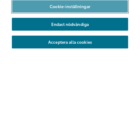
Bilpool i Malmö
Cookie-inställningar
Bilarna
Endast nödvändiga
Hållbarhet
Nya områden
Acceptera alla cookies
Företag
Föreningar
Hyrbil
Kundservice
Vanliga frågor
Kontakt
Share Försäkring