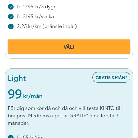
fr. 1295 kr/3 dygn
fr. 3195 kr/vecka
2,25 kr/km (bränsle ingår)
VÄLJ
Light
GRATIS 3 MÅN*
99
 kr/mån
För dig som kör då och då och vill testa KINTO till
bra pris. Medlemskapet är GRATIS* dina första 3
månader.
fr. 65 kr/tim