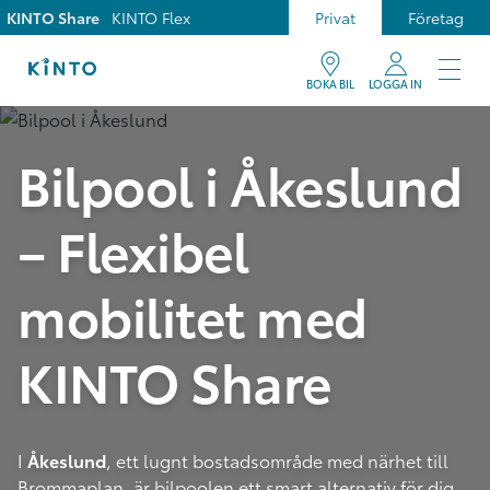
KINTO Share
KINTO Flex
Privat
Företag
BOKA BIL
LOGGA IN
Bilpool i Åkeslund
– Flexibel
mobilitet med
KINTO Share
I
Åkeslund
, ett lugnt bostadsområde med närhet till
Brommaplan, är bilpoolen ett smart alternativ för dig