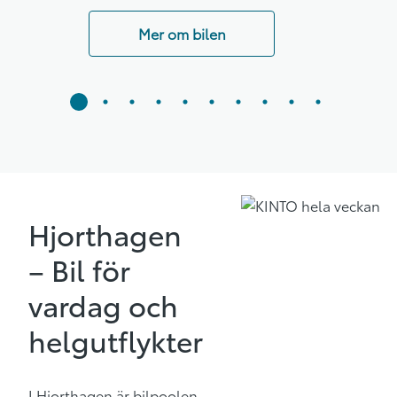
Mer om bilen
Hjorthagen
– Bil för
vardag och
helgutflykter
I Hjorthagen är bilpoolen