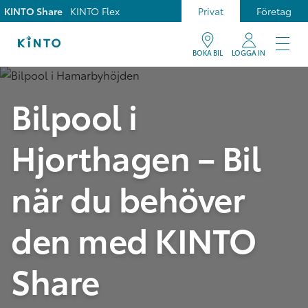
KINTO Share
KINTO Flex
Privat
Företag
BOKA BIL
LOGGA IN
Bilpool i
Hjorthagen – Bil
när du behöver
den med KINTO
Share