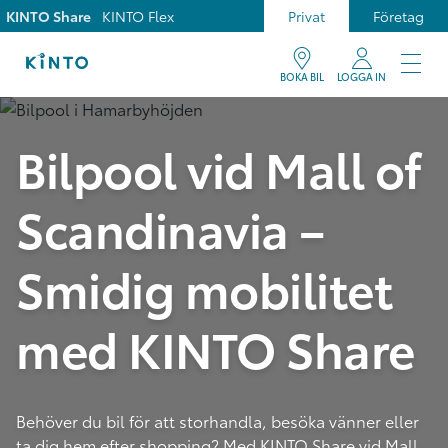
KINTO Share
KINTO Flex
Privat
Företag
BOKA BIL
LOGGA IN
Bilpool vid Mall of
Scandinavia –
Smidig mobilitet
med KINTO Share
Behöver du bil för att storhandla, besöka vänner eller
ta dig hem efter shopping? Med KINTO Share vid Mall